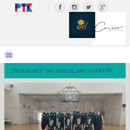
„ПРОБАСКЕТ “ ЗАГУБИ ОД „МЗТ“ СО 45-74