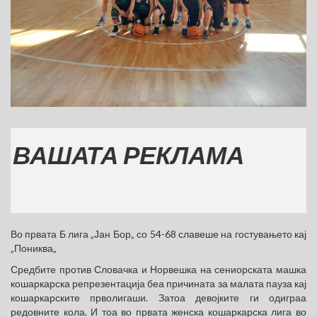
ШАТА РЕКЛАМА
Во првата Б лига „Јан Бор„ со 54-68 славеше на гостувањето кај
„Пониква„
Средбите против Словачка и Норвешка на сениорската машка
кошаркарска репрезентација беа причината за малата пауза кај
кошаркарските прволигаши. Затоа девојките ги одиграа
редовните кола. И тоа во првата женска кошаркарска лига во