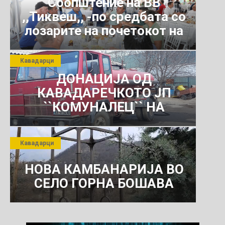
Соопштение на ВВ
,,Тиквеш,, -по средбата со
лозарите на почетокот на
јули 2026 г.
Кавадарци
ДОНАЦИЈА ОД
КАВАДАРЕЧКОТО ЈП
``КОМУНАЛЕЦ`` НА
РОСОМАНСКОТО ЈАВНО
ПРЕТПРИЈАТИЕ ЗА
Кавадарци
КОМУНАЛНО УСЛУГИ
НОВА КАМБАНАРИЈА ВО
СЕЛО ГОРНА БОШАВА