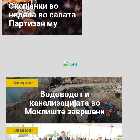
Скопјанки во
недела во салата
Партизан му
гостуваат на
Пробаскет
Кавадарци
Водоводот и
канализацијата во
Моклиште завршени
Кавадарци