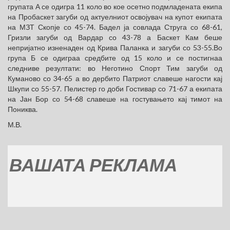
групата А се одигра 11 коло во кое осетно подмладената екипа
на Пробаскет загуби од актуелниот освојувач на купот екипата
на МЗТ Скопје со 45-74. Бадел ја совлада Струга со 68-61,
Гризли загуби од Вардар со 43-78 а Баскет Кам беше
непријатно изненаден од Крива Паланка и загуби со 53-55.Во
група Б се одиграа средбите од 15 коло и се постигнаа
следниве резултати: во Неготино Спорт Тим загуби од
Куманово со 34-65 а во дербито Патриот славеше нагости кај
Шкупи со 55-57. Пелистер го доби Гостивар со 71-67 а екипата
на Јан Бор со 54-68 славеше на гостувањето кај тимот на
Пониква.
М.В.
ШАТА РЕКЛАМА