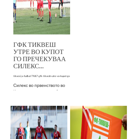
на �...
ГФК ТИКВЕШ
УТРЕ ВО КУПОТ
ГО ПРЕЧЕКУВАА
СИЛЕКС...
tikvesija-fudbal/7887-gfk-tikvesh-utre-vo-kupot-go
Силекс во првенството во
Кратово срекно ги доби
кавадарчани кои сега ке
бараат реванш
Утре со почеток од 14 часот
ке се одиграат сре�...