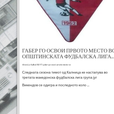
ГАБЕР ГО ОСВОИ ПРВОТО МЕСТО В
ОПШТИНСКАТА ФУДБАЛСКА ЛИГА..
tikvesija-fudbal/8097-gaber-go-osvoi-prvoto-mesto-vo
Следната сезона тимот од Калница ке настапува во
третата македонска фудбалска лига група југ
Викендов се одигра и последното коло ...