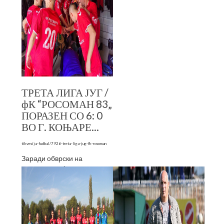
ТРЕТА ЛИГА ЈУГ /
фК “РОСОМАН 83„
ПОРАЗЕН СО 6: 0
ВО Г. КОЊАРЕ...
tikvesija-fudbal/7926-treta-liga-jug-fk-rosoman
Заради обврски на
репрезетацијата
фудбалските прволигаши
паузираа и овој викенд па
редовното 12 коло ке го
одиграт утре а во него се
ср...