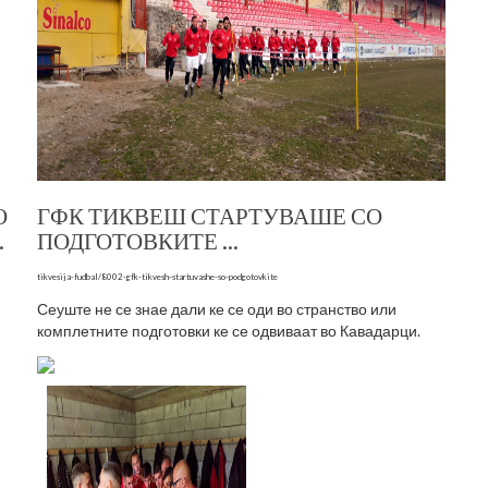
О
ГФК ТИКВЕШ СТАРТУВАШЕ СО
.
ПОДГОТОВКИТЕ ...
tikvesija-fudbal/8002-gfk-tikvesh-startuvashe-so-podgotovkite
Сеуште не се знае дали ке се оди во странство или
комплетните подготовки ке се одвиваат во Кавадарци.