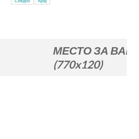
Следно
Крај
второ...
искорист�...
МЕСТО ЗА ВАШАТА РЕ
(770x120)