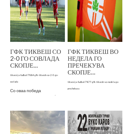
ГФК ТИКВЕШ СО
ГФК ТИКВЕШ ВО
2-0 ГО СОВЛАДА
НЕДЕЛА ГО
СКОПЈЕ...
ПРЕЧЕКУВА
СКОПЈЕ...
tikvesija-fudbal/7884-gfk-tikvesh-so-2-0-go-
sovlada
tikvesija-fudbal/7877-gfk-tikvesh-vo-nedela-go-
prechekuva
Со оваа победа
кавадарчани се искачија на
Со победа кавадарчани ке
4 позиција на табелата
се зацврстат на средината
на табелата во пресрет на
Без поголеми
куп пресметката со Силекс
изненадувања помина 9
коло кај фудбалските
По паузата заради
прволигаш...
репрезен�...