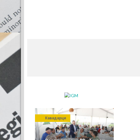
Кавадарци