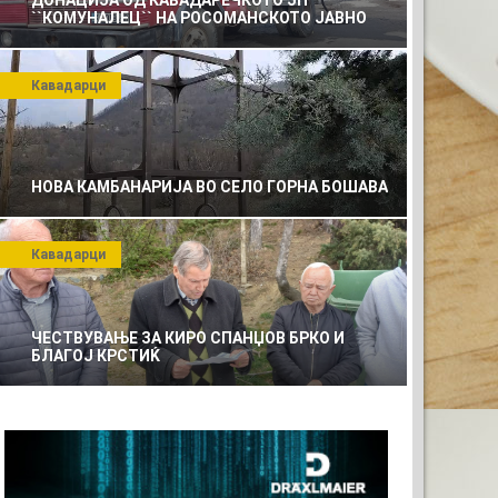
ДОНАЦИЈА ОД КАВАДАРЕЧКОТО ЈП
``КОМУНАЛЕЦ`` НА РОСОМАНСКОТО ЈАВНО
ПРЕТПРИЈАТИЕ ЗА КОМУНАЛНО УСЛУГИ
Кавадарци
НОВА КАМБАНАРИЈА ВО СЕЛО ГОРНА БОШАВА
Кавадарци
ЧЕСТВУВАЊЕ ЗА КИРО СПАНЏОВ БРКО И
БЛАГОЈ КРСТИЌ
ТА РЕКЛАМА