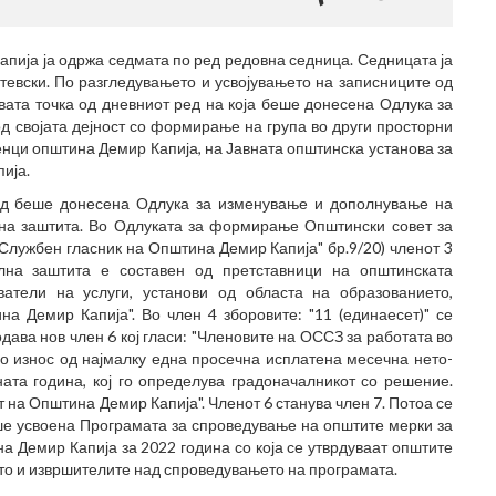
апија ја одржа седмата по ред редовна седница. Седницата ја
тевски. По разгледувањето и усвојувањето на записниците од
ата точка од дневниот ред на која беше донесена Одлука за
д својата дејност со формирање на група во други просторни
енци општина Демир Капија, на Јавната општинска установа за
ија.
ред беше донесена Одлука за изменување и дополнување на
на заштита. Во Одлуката за формирање Општински совет за
"Службен гласник на Општина Демир Капија" бр.9/20) членот 3
ална заштита е составен од претставници на општинската
ватели на услуги, установи од областа на образованието,
а Демир Капија". Во член 4 зборовите: "11 (единаесет)" се
додава нов член 6 кој гласи: "Членовите на ОССЗ за работата во
 износ од најмалку една просечна исплатена месечна нето-
ата година, кој го определува градоначалникот со решение.
 на Општина Демир Капија". Членот 6 станува член 7. Потоа се
еше усвоена Програмата за спроведување на општите мерки за
а Демир Капија за 2022 година со која се утврдуваат општите
то и извршителите над спроведувањето на програмата.