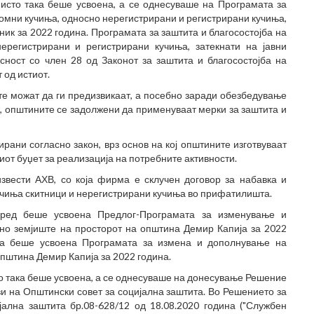
 исто така беше усвоена, а се однесуваше на Програмата за
домни кучиња, односно нерегистрирани и регистрирани кучиња,
ник за 2022 година. Програмата за заштита и благосостојба на
ерегистрирани и регистрирани кучиња, затекнати на јавни
сност со член 28 од Законот за заштита и благосостојба на
 од истиот.
те можат да ги предизвикаат, а посебно заради обезбедување
, општините се задолжени да применуваат мерки за заштита и
ани согласно закон, врз основ на кој општините изготвуваат
от буџет за реализација на потребните активности.
звести АХВ, со која фирма е склучен договор за набавка и
учиња скитници и нерегистрирани кучиња во прифатилишта.
 ред беше усвоена Предлог-Програмата за изменување и
но земјиште на просторот на општина Демир Капија за 2022
оја беше усвоена Програмата за измена и дополнување на
општина Демир Капија за 2022 година.
о така беше усвоена, а се однесуваше на донесување Решение
 на Општински совет за социјална заштита. Во Решението за
ална заштита бр.08-628/12 од 18.08.2020 година ("Службен