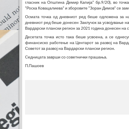
гласник на Општина Демир Капија" бр.9/20), во точк
"Роска Ковацалиева" и зборовите "Зоран Димов" се за
Осмата точка од дневниот ред беше одложена за на
дневниот ред беше донесен Заклучок за усвојување на
Вардарски плански регион за 2021 година донесен на с
Десетата точка исто така беше усвоена, а се однес
финансиско работење на Центарот за развој на Вард
Советот за развој на Вардарски плански регион.
Седницата заврши со советнички прашања.
П.Пашоев