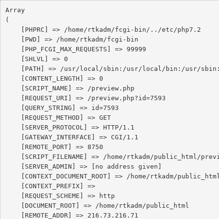
Array

(

    [PHPRC] => /home/rtkadm/fcgi-bin/../etc/php7.2

    [PWD] => /home/rtkadm/fcgi-bin

    [PHP_FCGI_MAX_REQUESTS] => 99999

    [SHLVL] => 0

    [PATH] => /usr/local/sbin:/usr/local/bin:/usr/sbin:/usr/bin:/sbin:/bin:/snap/bin

    [CONTENT_LENGTH] => 0

    [SCRIPT_NAME] => /preview.php

    [REQUEST_URI] => /preview.php?id=7593

    [QUERY_STRING] => id=7593

    [REQUEST_METHOD] => GET

    [SERVER_PROTOCOL] => HTTP/1.1

    [GATEWAY_INTERFACE] => CGI/1.1

    [REMOTE_PORT] => 8750

    [SCRIPT_FILENAME] => /home/rtkadm/public_html/preview.php

    [SERVER_ADMIN] => [no address given]

    [CONTEXT_DOCUMENT_ROOT] => /home/rtkadm/public_html

    [CONTEXT_PREFIX] => 

    [REQUEST_SCHEME] => http

    [DOCUMENT_ROOT] => /home/rtkadm/public_html

    [REMOTE_ADDR] => 216.73.216.71
