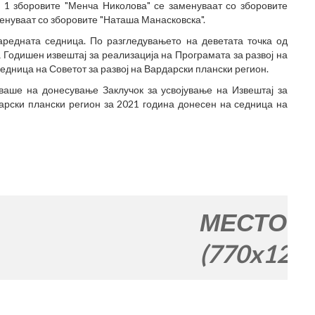
а 1 зборовите "Менча Николова" се заменуваат со зборовите
менуваат со зборовите "Наташа Манасковска".
редната седница. По разгледувањето на деветата точка од
 Годишен извештај за реализација на Програмата за развој на
едница на Советот за развој на Вардарски плански регион.
уваше на донесување Заклучок за усвојување на Извештај за
арски плански регион за 2021 година донесен на седница на
МЕСТО ЗА ВАША
(770x120)