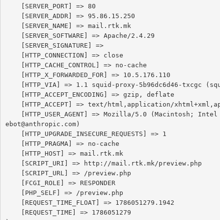
    [SERVER_PORT] => 80

    [SERVER_ADDR] => 95.86.15.250

    [SERVER_NAME] => mail.rtk.mk

    [SERVER_SOFTWARE] => Apache/2.4.29

    [SERVER_SIGNATURE] => 

    [HTTP_CONNECTION] => close

    [HTTP_CACHE_CONTROL] => no-cache

    [HTTP_X_FORWARDED_FOR] => 10.5.176.110

    [HTTP_VIA] => 1.1 squid-proxy-5b96dc6d46-txcgc (squid/6.13)

    [HTTP_ACCEPT_ENCODING] => gzip, deflate

    [HTTP_ACCEPT] => text/html,application/xhtml+xml,application/xml;q=0.9,image/webp,image/apng,*/*;q=0.8,application/signed-exchange;v=b3;q=0.9

    [HTTP_USER_AGENT] => Mozilla/5.0 (Macintosh; Intel Mac OS X 10_15_7) AppleWebKit/537.36 (KHTML, like Gecko) Chrome/131.0.0.0 Safari/537.36; ClaudeBot/1.0; +claud
ebot@anthropic.com)

    [HTTP_UPGRADE_INSECURE_REQUESTS] => 1

    [HTTP_PRAGMA] => no-cache

    [HTTP_HOST] => mail.rtk.mk

    [SCRIPT_URI] => http://mail.rtk.mk/preview.php

    [SCRIPT_URL] => /preview.php

    [FCGI_ROLE] => RESPONDER

    [PHP_SELF] => /preview.php

    [REQUEST_TIME_FLOAT] => 1786051279.1942

    [REQUEST_TIME] => 1786051279
