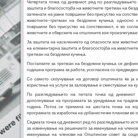
Четвртата точка од дневниот ред по разгледувањето
заштита и благосостојба на животните-третман на без
затекнати на јавни површини без присуство на сопстве
животните–третман на бездомни кучиња, односно н
површини без присуство на сопственикот, е во согла
животните и обврските на општините кои произлегуваат
За заштита на населението од опасности кои животни
на елементарна заштита и благосостојба на животните
третман на бездомни кучиња.
Постапките за третман на бездомни кучиња се дефинир
годишна програма за работа, усогласена со предвидени
Со самото склучување на договор општината ќе ја и
користење на услуги за заловување и сместување на к
По разгледувањето на петата точка од дневниот
дополнување на програмата за уредување на градеж
година. Потоа се премина на шестата точка на к
програмата за изработка на урбанистички планови во 
Седмата точка од дневниот ред по разгледувањето ист
за изменување на решението за именување на членови
именување на членови на Општински совет за социј