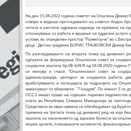
На ден 15.04.2022 година советот на Општина Демир К
отвори и водеше претседавачот на советот Андон Крс
петата и шестата одржана седница се премина на прв
отпочнување со работа и вршење на одделни услуги о
услови, во определен простор "Развигорче" во с.Бистр
деца - Детска градинка БОРИС ТРАЈКОВСКИ Демир Кап
По разгледувањето на втората точка од дневниот 
одлуката за формирање Општински совет за социјал
социјална заштита бр.08-628/8 од 18.08.2020 година (
се менува и гласи: "Општинскиот совет за социј
администрација, центарот за социјална работа, да
вработувањето и полицијата за подрачјето на Општин
заменуваат со зборовите: "7 (седум)". По членот 5 се 
ОССЗ имаат право на годишен паричен надоместок во
плата во Република Северна Македонија за претходн
Средствата за оваа намена се обезбедуваат од Буџетот
премина на третата точка од дневниот ред на која б
заштита на населението од заразни болести во општин
мерки, целите, планираните активности, финансирање