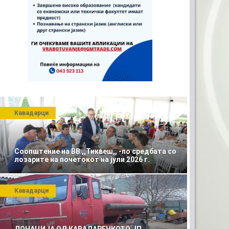
Кавадарци
Соопштение на ВВ ,,Тиквеш,, -по средбата со
лозарите на почетокот на јули 2026 г.
Кавадарци