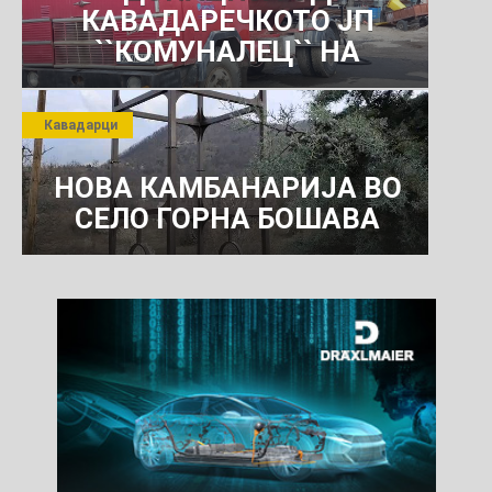
КАВАДАРЕЧКОТО ЈП
``КОМУНАЛЕЦ`` НА
РОСОМАНСКОТО ЈАВНО
ПРЕТПРИЈАТИЕ ЗА
Кавадарци
КОМУНАЛНО УСЛУГИ
НОВА КАМБАНАРИЈА ВО
СЕЛО ГОРНА БОШАВА