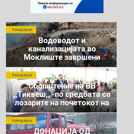
Кавадарци
Водоводот и
канализацијата во
Моклиште завршени
Кавадарци
Соопштение на ВВ
,,Тиквеш,, -по средбата со
лозарите на почетокот на
јули 2026 г.
Кавадарци
ДОНАЦИЈА ОД