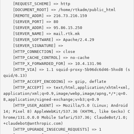
    [REQUEST_SCHEME] => http

    [DOCUMENT_ROOT] => /home/rtkadm/public_html

    [REMOTE_ADDR] => 216.73.216.159

    [SERVER_PORT] => 80

    [SERVER_ADDR] => 95.86.15.250

    [SERVER_NAME] => mail.rtk.mk

    [SERVER_SOFTWARE] => Apache/2.4.29

    [SERVER_SIGNATURE] => 

    [HTTP_CONNECTION] => close

    [HTTP_CACHE_CONTROL] => no-cache

    [HTTP_X_FORWARDED_FOR] => 10.4.131.96

    [HTTP_VIA] => 1.1 squid-proxy-5b96dc6d46-5hxd8 (s
quid/6.13)

    [HTTP_ACCEPT_ENCODING] => gzip, deflate

    [HTTP_ACCEPT] => text/html,application/xhtml+xml,
application/xml;q=0.9,image/webp,image/apng,*/*;q=0.
8,application/signed-exchange;v=b3;q=0.9

    [HTTP_USER_AGENT] => Mozilla/5.0 (Linux; Android 
14; Pixel 8) AppleWebKit/537.36 (KHTML, like Gecko) C
hrome/131.0.0.0 Mobile Safari/537.36; ClaudeBot/1.0; 
+claudebot@anthropic.com)

    [HTTP_UPGRADE_INSECURE_REQUESTS] => 1
