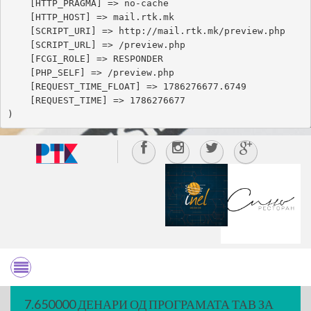
    [HTTP_PRAGMA] => no-cache

    [HTTP_HOST] => mail.rtk.mk

    [SCRIPT_URI] => http://mail.rtk.mk/preview.php

    [SCRIPT_URL] => /preview.php

    [FCGI_ROLE] => RESPONDER

    [PHP_SELF] => /preview.php

    [REQUEST_TIME_FLOAT] => 1786276677.6749

    [REQUEST_TIME] => 1786276677

7.650000 ДЕНАРИ ОД ПРОГРАМАТА ТАВ ЗА