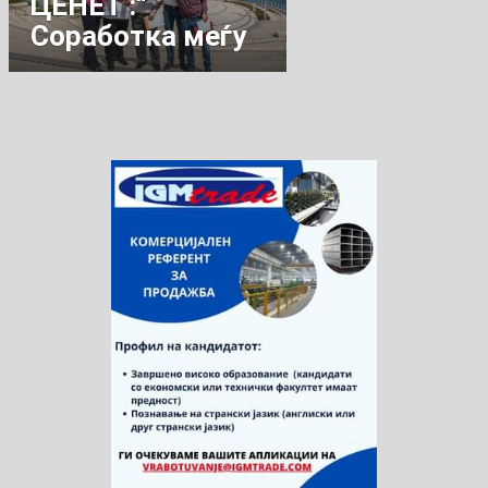
ЦЕНЕТ :“
Соработка меѓу
пет мали
градови”