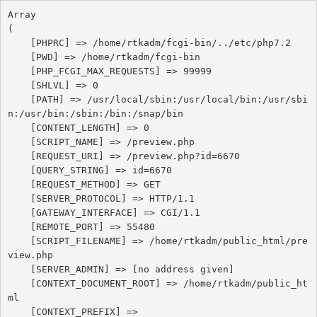
Array

(

    [PHPRC] => /home/rtkadm/fcgi-bin/../etc/php7.2

    [PWD] => /home/rtkadm/fcgi-bin

    [PHP_FCGI_MAX_REQUESTS] => 99999

    [SHLVL] => 0

    [PATH] => /usr/local/sbin:/usr/local/bin:/usr/sbi
n:/usr/bin:/sbin:/bin:/snap/bin

    [CONTENT_LENGTH] => 0

    [SCRIPT_NAME] => /preview.php

    [REQUEST_URI] => /preview.php?id=6670

    [QUERY_STRING] => id=6670

    [REQUEST_METHOD] => GET

    [SERVER_PROTOCOL] => HTTP/1.1

    [GATEWAY_INTERFACE] => CGI/1.1

    [REMOTE_PORT] => 55480

    [SCRIPT_FILENAME] => /home/rtkadm/public_html/pre
view.php

    [SERVER_ADMIN] => [no address given]

    [CONTEXT_DOCUMENT_ROOT] => /home/rtkadm/public_ht
ml

    [CONTEXT_PREFIX] => 
