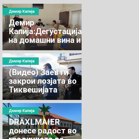
Демир Капија
Демир
Капија:Дегустација
на домашни вина и
ракија
Демир Капија
(Видео) Заев ги
закрои лозјата во
Тиквешијата
според
традиционалниот
Демир Капија
обичај
DRӒXLMAIER
донесе радост во