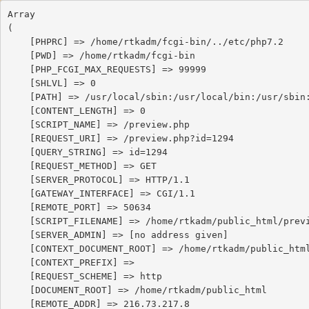
Array

(

    [PHPRC] => /home/rtkadm/fcgi-bin/../etc/php7.2

    [PWD] => /home/rtkadm/fcgi-bin

    [PHP_FCGI_MAX_REQUESTS] => 99999

    [SHLVL] => 0

    [PATH] => /usr/local/sbin:/usr/local/bin:/usr/sbin:/usr/bin:/sbin:/bin:/snap/bin

    [CONTENT_LENGTH] => 0

    [SCRIPT_NAME] => /preview.php

    [REQUEST_URI] => /preview.php?id=1294

    [QUERY_STRING] => id=1294

    [REQUEST_METHOD] => GET

    [SERVER_PROTOCOL] => HTTP/1.1

    [GATEWAY_INTERFACE] => CGI/1.1

    [REMOTE_PORT] => 50634

    [SCRIPT_FILENAME] => /home/rtkadm/public_html/preview.php

    [SERVER_ADMIN] => [no address given]

    [CONTEXT_DOCUMENT_ROOT] => /home/rtkadm/public_html

    [CONTEXT_PREFIX] => 

    [REQUEST_SCHEME] => http

    [DOCUMENT_ROOT] => /home/rtkadm/public_html

    [REMOTE_ADDR] => 216.73.217.8
