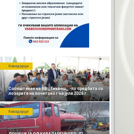
Кавадарци
Соопштение на ВВ ,,Тиквеш,, -по средбата со
лозарите на почетокот на јули 2026 г.
ТО ЗА ВАШАТА РЕКЛАМА
Кавадарци
x120)