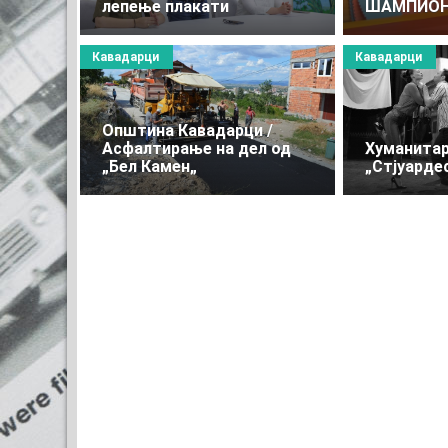
лепење плакати
ШАМПИОН
Кавадарци
Кавадарци
Oпштина Кавадарци /
Асфалтирање на дел од
Хуманитар
„Бел Камен„
„Стјуарде