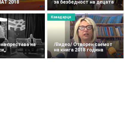
АТ 2018
за безбедност на децата
Кавадарци
на престава на
/Видео/ Отвoрен саемот
си„
на книга 2018 година