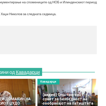
документирање на спомениците од НОБ и Илинденскиот период
н Хаџи Николов за следната седмица.
МЕС
(770
жини од
Кавадарци
Кавадарци
(видео) Општинскиот
ЦИ ДОМАЌИН НА
совет за безбедност на
КИОТ ЏУДО
сообраќајот на патиштата