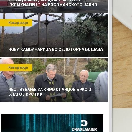
ДОНАЦИЈА ОД КАВАДАРЕЧКОТО ЈП
``КОМУНАЛЕЦ`` НА РОСОМАНСКОТО ЈАВНО
ПРЕТПРИЈАТИЕ ЗА КОМУНАЛНО УСЛУГИ
Кавадарци
НОВА КАМБАНАРИЈА ВО СЕЛО ГОРНА БОШАВА
Кавадарци
ЧЕСТВУВАЊЕ ЗА КИРО СПАНЏОВ БРКО И
БЛАГОЈ КРСТИЌ