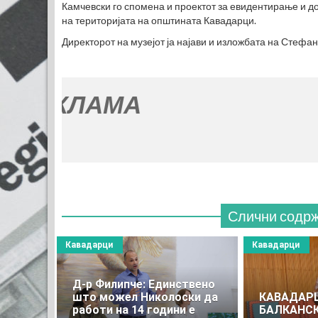
Камчевски го спомена и проектот за евидентирање и 
на територијата на општината Кавадарци.
Директорот на музејот ја најави и изложбата на Стефа
Слични содр
Кавадарци
Кавадарци
Д-р Филипче: Единствено
што можел Николоски да
КАВАДАР
работи на 14 години е
БАЛКАНС