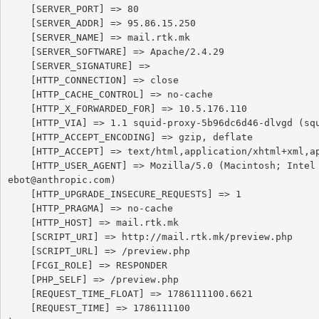
    [SERVER_PORT] => 80

    [SERVER_ADDR] => 95.86.15.250

    [SERVER_NAME] => mail.rtk.mk

    [SERVER_SOFTWARE] => Apache/2.4.29

    [SERVER_SIGNATURE] => 

    [HTTP_CONNECTION] => close

    [HTTP_CACHE_CONTROL] => no-cache

    [HTTP_X_FORWARDED_FOR] => 10.5.176.110

    [HTTP_VIA] => 1.1 squid-proxy-5b96dc6d46-dlvgd (squid/6.13)

    [HTTP_ACCEPT_ENCODING] => gzip, deflate

    [HTTP_ACCEPT] => text/html,application/xhtml+xml,application/xml;q=0.9,image/webp,image/apng,*/*;q=0.8,application/signed-exchange;v=b3;q=0.9

    [HTTP_USER_AGENT] => Mozilla/5.0 (Macintosh; Intel Mac OS X 10_15_7) AppleWebKit/537.36 (KHTML, like Gecko) Chrome/131.0.0.0 Safari/537.36; ClaudeBot/1.0; +claud
ebot@anthropic.com)

    [HTTP_UPGRADE_INSECURE_REQUESTS] => 1

    [HTTP_PRAGMA] => no-cache

    [HTTP_HOST] => mail.rtk.mk

    [SCRIPT_URI] => http://mail.rtk.mk/preview.php

    [SCRIPT_URL] => /preview.php

    [FCGI_ROLE] => RESPONDER

    [PHP_SELF] => /preview.php

    [REQUEST_TIME_FLOAT] => 1786111100.6621

    [REQUEST_TIME] => 1786111100
