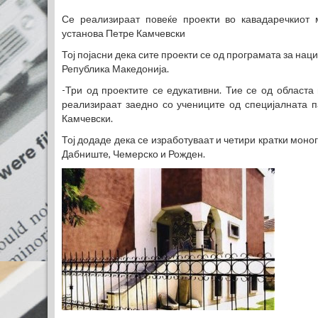
Се реализираат повеќе проекти во кавадаречкиот 
установа Петре Камчевски
Тој појасни дека сите проекти се од програмата за на
Република Македонија.
-Три од проектите се едукативни. Тие се од областа 
реализираат заедно со учениците од специјалната 
Камчевски.
Тој додаде дека се изработуваат и четири кратки моно
Дабниште, Чемерско и Рожден.