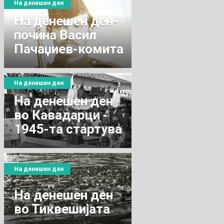
На денешен ден
Нa денешен ден-
почина Васил
Пачаџиев-комита
и војвода
На денешен ден
На денешен ден
во Кaвадарци -
1945-та стартува
разгласната
станица
На денешен ден
На денешен ден
во Тиквешијата