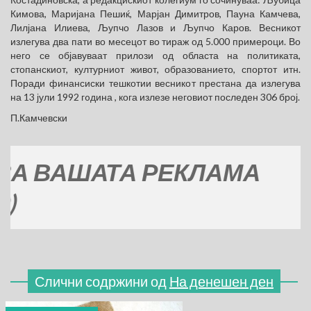
Кимова, Маријана Пешиќ, Марјан Димитров, Пауна Камчева,
Лилјана Илиева, Љупчо Лазов и Љупчо Каров. Вeсникот
излегува два пати во месецот во тираж од 5.000 примероци. Во
него се објавуваат прилози од областа на политиката,
стопанскиот, културниот живот, образованието, спортот итн.
Поради финансиски тешкотии весникот престана да излегува
на 13 јули 1992 гoдина , кога излезе неговиот последен 306 број.
П.Камчевски
ВАШАТА РЕКЛАМА
Слични содржини од
На денешен ден