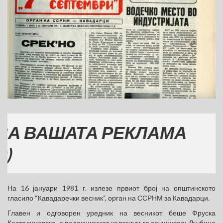
ВАШАТА РЕКЛАМА
На 16 јануари 1981 г. излезе првиот број на општинското
гласило “Кавадаречки весник“, орган на ССРНМ за Кавадарци.
Главен и одговорен уредник на весникот беше Фруска
Костадиновска, а редакцискиот колегиум го сочинуваа: Љубица