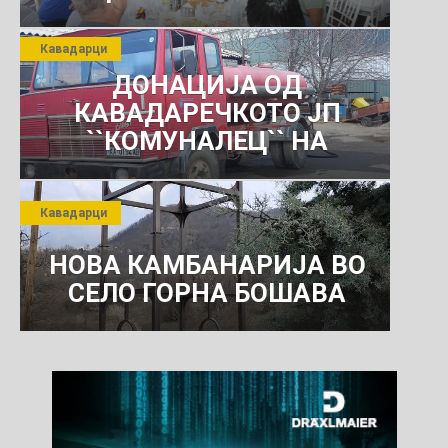
јули 2026 г.
Кавадарци
ДОНАЦИЈА ОД
КАВАДАРЕЧКОТО ЈП
``КОМУНАЛЕЦ`` НА
РОСОМАНСКОТО ЈАВНО
ПРЕТПРИЈАТИЕ ЗА
Кавадарци
КОМУНАЛНО УСЛУГИ
НОВА КАМБАНАРИЈА ВО
СЕЛО ГОРНА БОШАВА