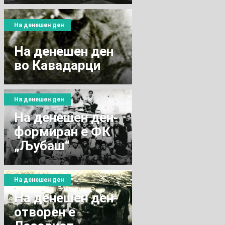
На денешен ден
Нa денешен ден
во Кавадарци
На денешен ден
На денешен ден-
формиран е ФК
„Љубаш“
На денешен ден
На денешен ден-
отворен е