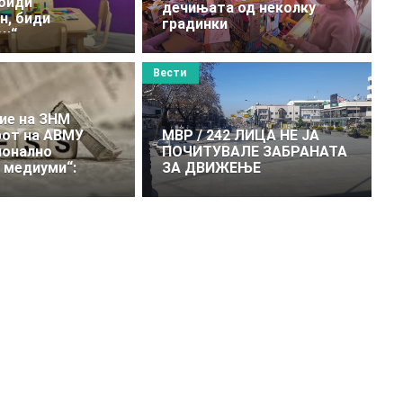
 биди
дечињата од неколку
н, биди
градинки
ан“
Вести
ие на ЗНМ
рот на АВМУ
МВР / 242 ЛИЦА НЕ ЈА
ионално
ПОЧИТУВАЛЕ ЗАБРАНАТА
 медиуми“:
ЗА ДВИЖЕЊЕ