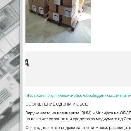
https://znm.org.mk/знм-и-обсе-обезбедени-заштитните
СООПШТЕНИЕ ОД ЗНМ И ОБСЕ
Здружението на новинарите (ЗНМ) и Мисијата на ОБСЕ
на пакетите со заштитни средства за медиумите од Се
Секој од пакетите содржи заштитни маски, ракавици, н