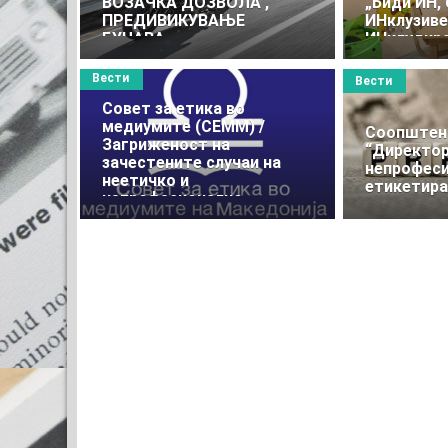
ВОЗАЧКА ДОЗВОЛА ,
„Биди ИН,
ПРЕДИВИКУВАЊЕ
ИНклузиве
БУЧАВА...
ИНклудир
Вести
Вести
Совет за етика во
медиумите (СЕММ) /
Соопштен
Загриженост на
“Директо
зачестените случаи на
непрофес
неетичко и
етикетира
непрофесионално
известување