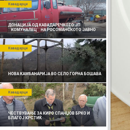
Кавадарци
ДОНАЦИЈА ОД КАВАДАРЕЧКОТО ЈП
``КОМУНАЛЕЦ`` НА РОСОМАНСКОТО ЈАВНО
ПРЕТПРИЈАТИЕ ЗА КОМУНАЛНО УСЛУГИ
Кавадарци
 ЗА ВАШАТА РЕКЛАМА
0)
НОВА КАМБАНАРИЈА ВО СЕЛО ГОРНА БОШАВА
Кавадарци
ЧЕСТВУВАЊЕ ЗА КИРО СПАНЏОВ БРКО И
БЛАГОЈ КРСТИЌ