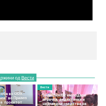
МЕСТО
(770x12
држини од
Вести
Вести
соба во ООУ.
DRӒXLMAIER им подари
чев“ во Прилеп
играчки, дидактички и
на проектот
надгледни средства на