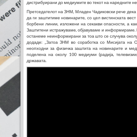
дистрибуирани до медиумите во текот на наредните не
Претседателот на ЗНМ, Младен Чадиковски рече дека
да ги заштитиме новинарите, со цел вистинската вест
борбени линии, изложени на секакви опасности, а ка
Заштитени истражуваме, објавуваме и информираме. Ко
останеме неинформирани за тоа што се случува околу н
додаде: „Затоа ЗНМ во соработка со Мисијата на О
неопходни за физичка заштита на новинарите и меди
поделена на околу 100 медиуми (радија, телевизии,
државата.