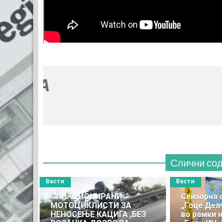
Слични со
Вести
Вести
САНКЦИОНИРАНИ
Сензорна 
МОТОЦИКЛИСТИ ЗА
„Гоце Дел
НЕНОСЕЊЕ КАЦИГА ,БЕЗ
во рамки 