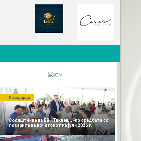
Кавадарци
Соопштение на ВВ ,,Тиквеш,, -по средбата со
лозарите на почетокот на јули 2026 г.