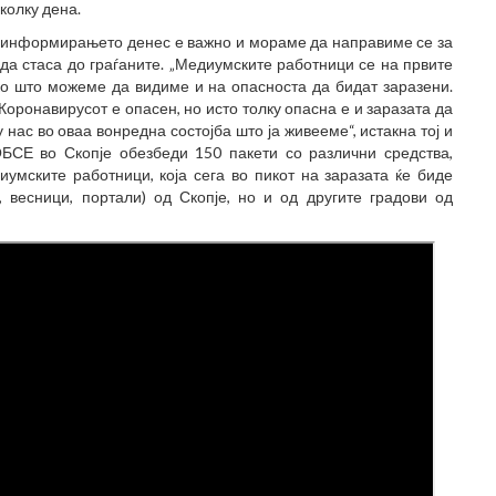
колку дена.
 информирањето денес е важно и мораме да направиме се за
 да стаса до граѓаните. „Медиумските работници се на првите
ко што можеме да видиме и на опасноста да бидат заразени.
ронавирусот е опасен, но исто толку опасна е и заразата да
ас во оваа вонредна состојба што ја живееме“, истакна тој и
БСЕ во Скопје обезбеди 150 пакети со различни средства,
умските работници, која сега во пикот на заразата ќе биде
 весници, портали) од Скопје, но и од другите градови од