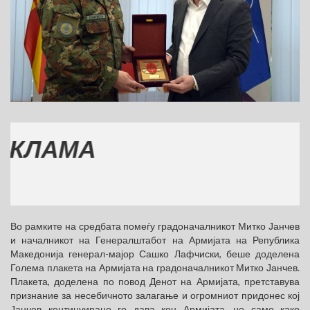
АМА
Во рамките на средбата помеѓу градоначалникот Митко Јанчев
и началникот на Генералштабот на Армијата на Република
Македонија генерал-мајор Сашко Лафчиски, беше доделена
Голема плакета на Армијата на градоначалникот Митко Јанчев.
Плакета, доделена по повод Денот на Армијата, претставува
признание за несебичното залагање и огромниот придонес кој
Јанчев континуирано го дава кон Армијата, не само како