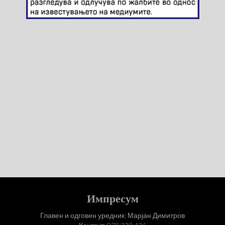
Импресум
Главен и одговен уредник: Марјан Димитров