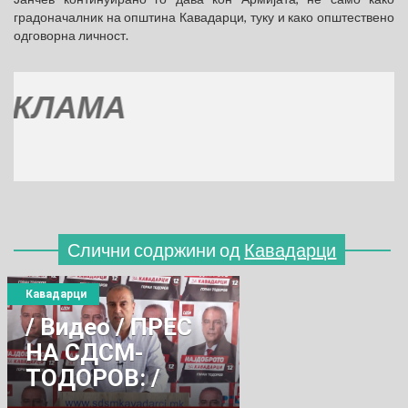
градоначалник на општина Кавадарци, туку и како општествено
одговорна личност.
АМА
Слични содржини од
Кавадарци
Кавадарци
/ Видео / ПРЕС
НА СДСМ-
ТОДОРОВ: /
БЕСПЛАТЕН