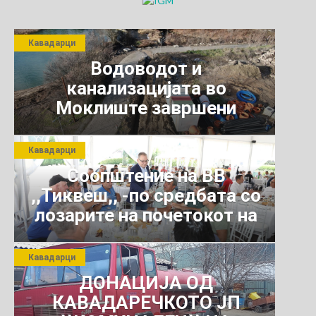
Кавадарци
Водоводот и
канализацијата во
Моклиште завршени
Кавадарци
Соопштение на ВВ
,,Тиквеш,, -по средбата со
лозарите на почетокот на
јули 2026 г.
Кавадарци
ДОНАЦИЈА ОД
КАВАДАРЕЧКОТО ЈП