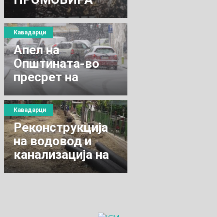
НОВО ДЕЛО -
“Мрзен Ораовец“
Кавадарци
Aпел на
Општината-во
пресрет на
снежни врнежи
Кавадарци
Реконструкција
на водовод и
канализација на
„4 јули“