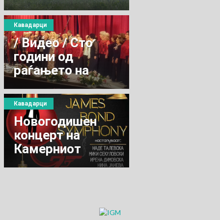
Кавадарци
/ Видео / Сто
години од
раѓањето на
Никола Бадев
Кавадарци
Новогодишeн
концерт на
Камерниот
оркестар од
Битола