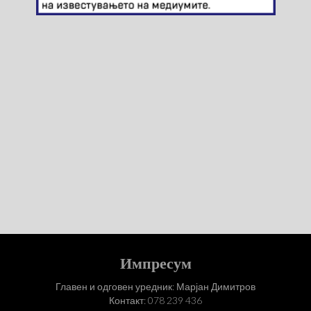
Импресум
Главен и одговен уредник: Марјан Димитров
Контакт: 078 239 436