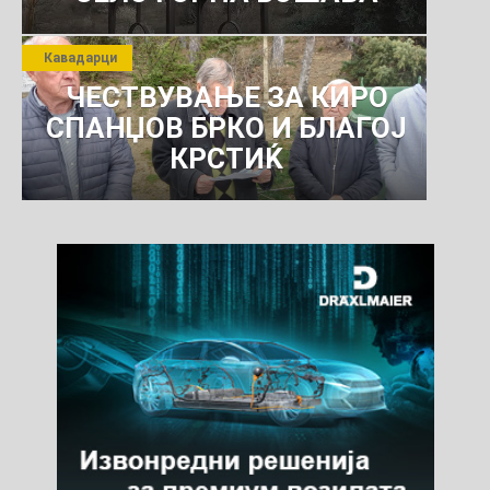
Кавадарци
ЧЕСТВУВАЊЕ ЗА КИРО
СПАНЏОВ БРКО И БЛАГОЈ
КРСТИЌ