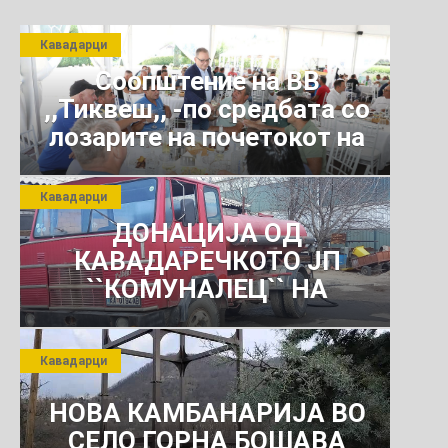
Кавадарци
Соопштение на ВВ
,,Тиквеш,, -по средбата со
лозарите на почетокот на
јули 2026 г.
Кавадарци
ДОНАЦИЈА ОД
КАВАДАРЕЧКОТО ЈП
``КОМУНАЛЕЦ`` НА
РОСОМАНСКОТО ЈАВНО
ПРЕТПРИЈАТИЕ ЗА
Кавадарци
КОМУНАЛНО УСЛУГИ
НОВА КАМБАНАРИЈА ВО
СЕЛО ГОРНА БОШАВА