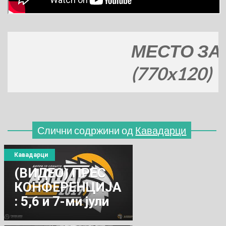
МЕСТО ЗА ВА
(770x120)
Слични содржини од
Кавадарци
Кавадарци
(ВИДЕО) ПРЕС
КОНФЕРЕНЦИЈА
: 5,6 и 7-ми јули
АЛШАР 2019-