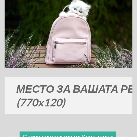
ЕСТО ЗА ВАШАТА РЕКЛА
770x120)
Слични содржини од
Кавадарци