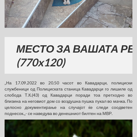
ЕСТО ЗА ВАШАТА РЕКЛА
770x120)
„На 17.09.2022 во 20.50 часот во Кавадарци, полициски
службеници од Полициската станица Кавадарци го лишиле од
слобода Т.К.(43) од Кавадарци поради тоа претходно во
близина на неговиот дом со воздушна пушка пукал во мачка. По
целосно документирање на случајот ќе следи соодветен
поднесок.„- се наведува во денешниот билтен на МВР.