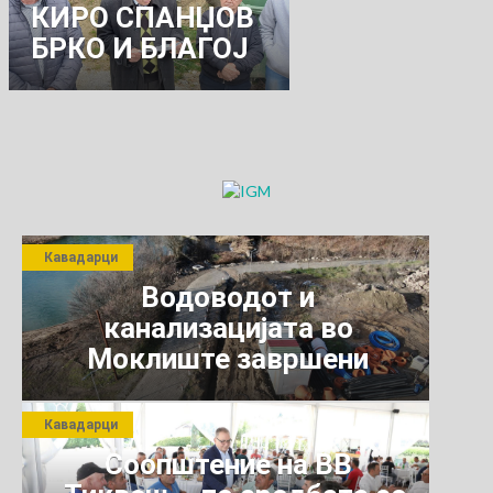
КИРО СПАНЏОВ
БРКО И БЛАГОЈ
КРСТИЌ
Кавадарци
Водоводот и
канализацијата во
Моклиште завршени
Кавадарци
Соопштение на ВВ