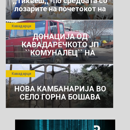
,,Тиквеш,, -по средбата со
лозарите на почетокот на
јули 2026 г.
Кавадарци
ДОНАЦИЈА ОД
КАВАДАРЕЧКОТО ЈП
``КОМУНАЛЕЦ`` НА
РОСОМАНСКОТО ЈАВНО
ПРЕТПРИЈАТИЕ ЗА
Кавадарци
КОМУНАЛНО УСЛУГИ
НОВА КАМБАНАРИЈА ВО
СЕЛО ГОРНА БОШАВА