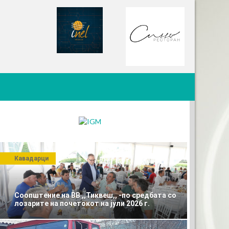
Кавадарци
Соопштение на ВВ ,,Тиквеш,, -по средбата со
лозарите на почетокот на јули 2026 г.