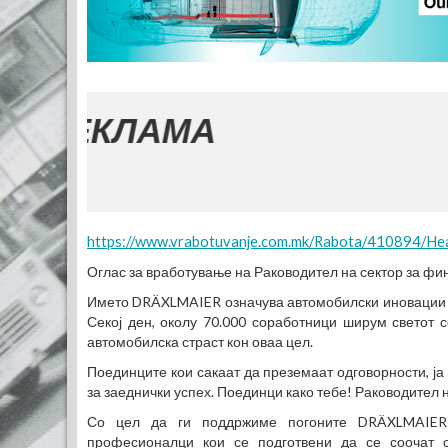
КЛАМА
https://www.vrabotuvanje.com.mk/Rabota/410894/Hea
Оглас за вработување на Раководител на сектор за фин
Името DRÄXLMAIER означува автомобилски иновации – 
Секој ден, околу 70.000 соработници ширум светот 
автомобилска страст кон оваа цел.
Поединците кои сакаат да преземаат одговорности, ја 
за заеднички успех. Поединци како тебе! Раководител н
Со цел да ги поддржиме погоните DRÄXLMAIER 
професионалци кои се подготвени да се соочат с