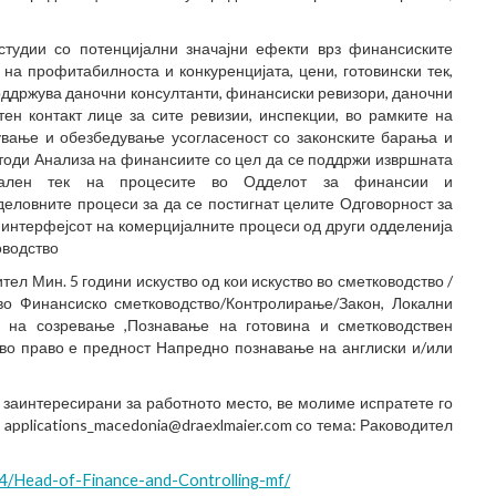
студии со потенцијални значајни ефекти врз финансиските
на профитабилноста и конкуренцијата, цени, готовински тек,
поддржува даночни консултанти, финансиски ревизори, даночни
тен контакт лице за сите ревизии, инспекции, во рамките на
дување и обезбедување усогласеност со законските барања и
етоди Анализа на финансиите со цел да се поддржи извршната
имален тек на процесите во Одделот за финансии и
еловните процеси за да се постигнат целите Одговорност за
 интерфејсот на комерцијалните процеси од други одделенија
оводство
л Мин. 5 години искуство од кои искуство во сметководство /
во Финансиско сметководство/Контролирање/Закон, Локални
а созревање ,Познавање на готовина и сметководствен
во право е предност Напредно познавање на англиски и/или
е заинтересирани за работното место, ве молиме испратете го
 applications_macedonia@draexlmaier.com со тема: Раководител
4/Head-of-Finance-and-Controlling-mf/