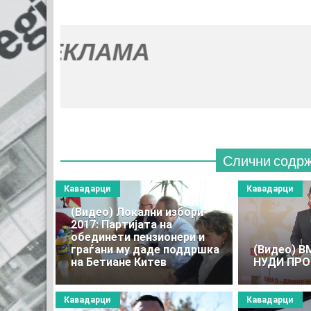
КЛАМА
Слични содр
Кавадарци
Кавадарци
(Видео) Локални избори
2017: Партијата на
обединети пензионери и
граѓани му даде поддршка
(Видео) 
на Бетиане Китев
НУДИ ПРО
Кавадарци
Кавадарци