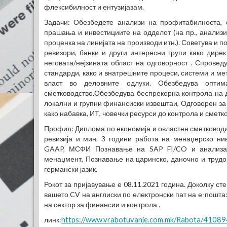
флексибилност и ентузијазам.
Задачи: Обезбедете анализи на профитабилноста, 
прашања и инвестициите на одделот (на пр., анализи 
проценка на линијата на производи итн.). Советува и 
ревизори, банки и други интересни групи како дирек
неговата/нејзината област на одговорност . Спрове
стандарди, како и внатрешните процеси, системи и м
власт во деловните одлуки. Обезбедува опт
сметководство.Обезбедува беспрекорна контрола на д
локални и групни финансиски извештаи, Одговорен за
како набавка, ИТ, човечки ресурси до контрола и сметк
Профил: Диплома по економија и овластен сметководите
ревизија и мин. 3 години работа на менаџерско ни
GAAP, МСФИ Познавање на SAP FI/CO и анализа н
менаџмент, Познавање на царинско, даночно и трудо
германски јазик.
Рокот за пријавување е 08.11.2021 година. Доколку ст
вашето CV на англиски по електронски пат на е-пошта:
на сектор за финансии и контрола .
линк:
https://www.vrabotuvanje.com.mk/Rabota/41089