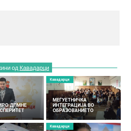
жини од
Кавадарци
Кавадарци
МЕЃУЕТНИЧКА
ВМРО ДПМНЕ
ИНТЕГРАЦИЈА ВО
СПЕРИТЕТ
ОБРАЗОВАНИЕТО
Кавадарци