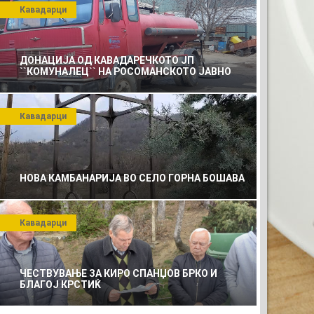
Кавадарци
ДОНАЦИЈА ОД КАВАДАРЕЧКОТО ЈП
``КОМУНАЛЕЦ`` НА РОСОМАНСКОТО ЈАВНО
ПРЕТПРИЈАТИЕ ЗА КОМУНАЛНО УСЛУГИ
Кавадарци
НОВА КАМБАНАРИЈА ВО СЕЛО ГОРНА БОШАВА
Кавадарци
ЧЕСТВУВАЊЕ ЗА КИРО СПАНЏОВ БРКО И
БЛАГОЈ КРСТИЌ