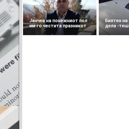
Јанчев на понежниот пол
Билтен на
им го честита празникот
дела -теш