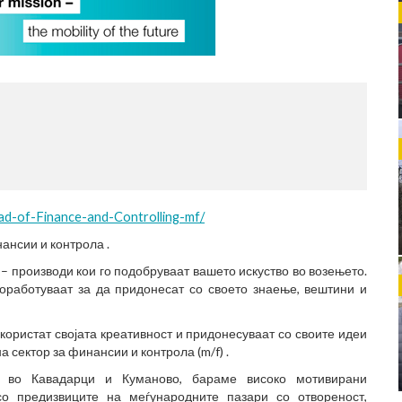
d-of-Finance-and-Controlling-mf/
ансии и контрола .
производи кои го подобруваат вашето искуство во возењето.
соработуваат за да придонесат со своето знаење, вештини и
користат својата креативност и придонесуваат со своите идеи
а сектор за финансии и контрола (m/f) .
во Кавадарци и Куманово, бараме високо мотивирани
о предизвиците на меѓународните пазари со отвореност,