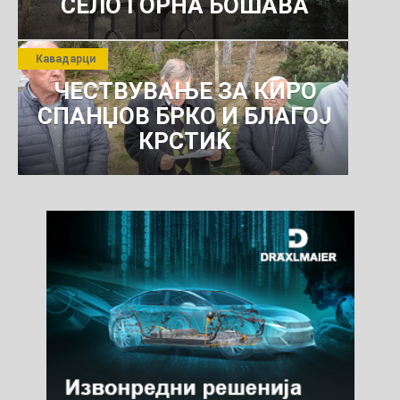
СЕЛО ГОРНА БОШАВА
Кавадарци
ЧЕСТВУВАЊЕ ЗА КИРО
СПАНЏОВ БРКО И БЛАГОЈ
КРСТИЌ