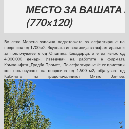
МЕСТО ЗА ВАШАТА РЕКЛ
(770x120)
Во село Марена започна подготовката за асфалтирање на
површина од 1700 м2. Вкупната инвестиција за асфалтирање и
за поплочување е од Општина Кавадарци, а е во износ од
4.000.000 денари. Изведувач на работите е фирмата
Компанијата ,,Градба Промет,,. По асфалтирање ќе се пристапи
кон поплочување на површина од 1.500 м2, објавуваат од
Кабинетот на градоначалникот Митко Јанчев.