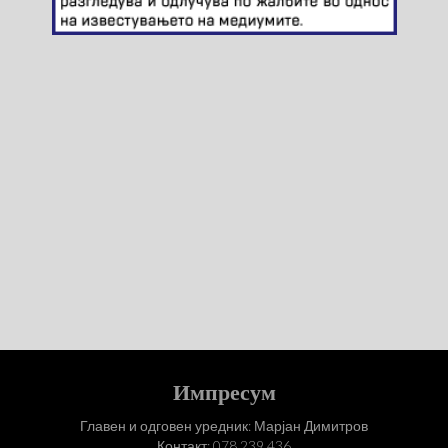
Импресум
Главен и одговен уредник: Марјан Димитров
Контакт: 078 239 436