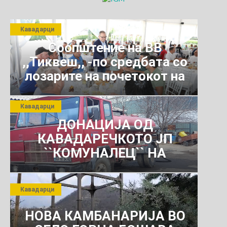
Кавадарци
Соопштение на ВВ
,,Тиквеш,, -по средбата со
лозарите на почетокот на
јули 2026 г.
Кавадарци
ДОНАЦИЈА ОД
КАВАДАРЕЧКОТО ЈП
``КОМУНАЛЕЦ`` НА
РОСОМАНСКОТО ЈАВНО
ПРЕТПРИЈАТИЕ ЗА
Кавадарци
КОМУНАЛНО УСЛУГИ
НОВА КАМБАНАРИЈА ВО