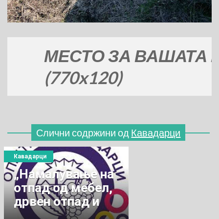
МЕСТО ЗА ВАШАТА РЕКЛ
(770x120)
Слични содржини од
Кавадарци
Кавадарци
„Намалување на
отпад од мебел,
дрвен отпад и
текстил преку