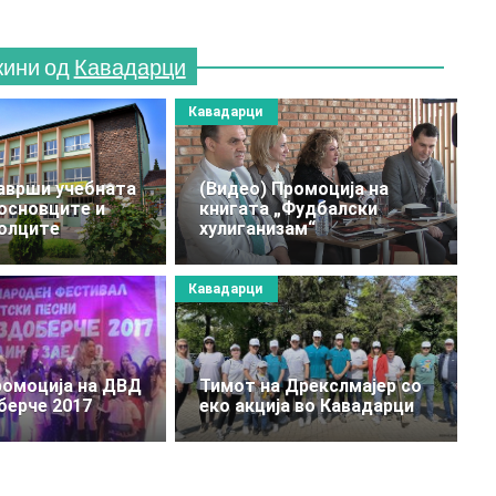
жини од
Кавадарци
Кавадарци
аврши учебната
(Видео) Промоција на
 основците и
книгата „Фудбалски
олците
хулиганизам“
Кавадарци
ромоција на ДВД
Тимот на Дрекслмајер со
берче 2017
еко акција во Кавадарци