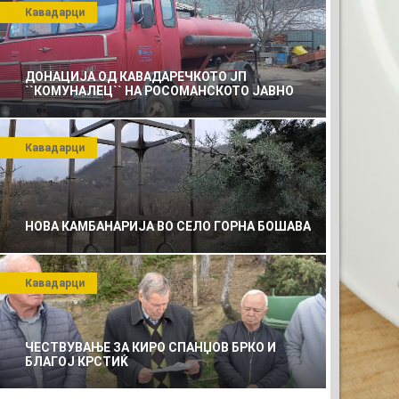
Кавадарци
ДОНАЦИЈА ОД КАВАДАРЕЧКОТО ЈП
``КОМУНАЛЕЦ`` НА РОСОМАНСКОТО ЈАВНО
ПРЕТПРИЈАТИЕ ЗА КОМУНАЛНО УСЛУГИ
Кавадарци
НОВА КАМБАНАРИЈА ВО СЕЛО ГОРНА БОШАВА
Кавадарци
ЧЕСТВУВАЊЕ ЗА КИРО СПАНЏОВ БРКО И
БЛАГОЈ КРСТИЌ