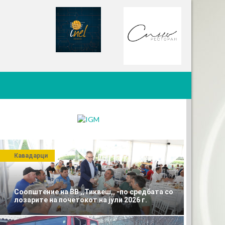
Кавадарци
Соопштение на ВВ ,,Тиквеш,, -по средбата со
лозарите на почетокот на јули 2026 г.