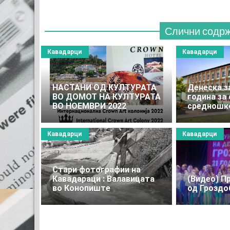
Слични содр
Кавадарци
Кавадарци
НАСТАНИ ОД КУЛТУРАТА
Денеска з
ВО ДОМОТ НА КУЛТУРАТА
година за
ВО НОЕМВРИ 2022
средношк
Кавадарци
Кавадарци
Стари фотографии на
Кавадараци : Валавицата
(Видео) П
во Конопиште
од Гроздо