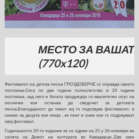
МЕСТО ЗА ВАШАТА РЕ
(770x120)
Фестивалот на детска песна ГРОЗДОБЕРЧЕ го оправда своето
постоење.Сега по две години полнолетство и 20 години
постоење, зад него е богата продукција со квалитетен опус на
песнички кои останаа да сведочет за детската
песна.Благодарност до тимот кој го подговува фестивалот, и
секако за децата кои пееја , ке пеат и оние кои го подржуваат
овој фестивал.
Годинашното 20-то издание ке се одржи на 25 у 26 ноември во
салата на Домот на културата во Кавадарци...Еве како