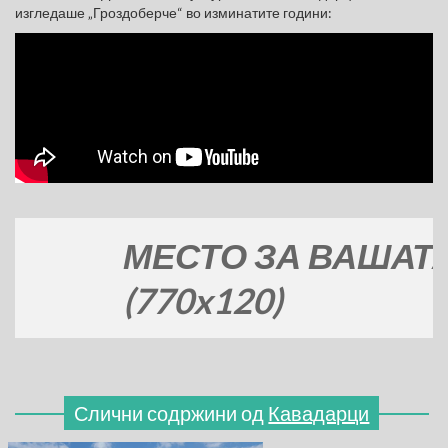
изгледаше „Гроздоберче“ во изминатите години:
МЕСТО ЗА ВАШАТА РЕ
(770x120)
Слични содржини од
Кавадарци