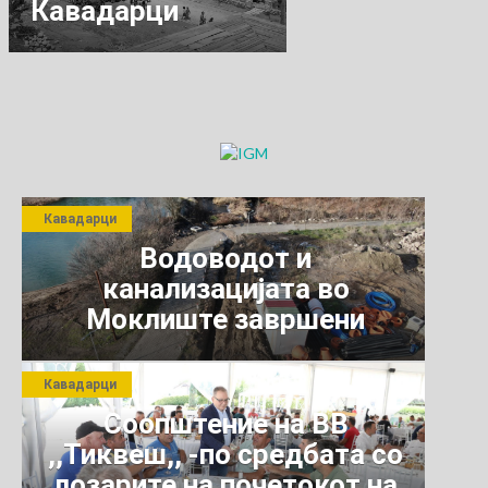
Кавадарци
Кавадарци
Водоводот и
канализацијата во
Моклиште завршени
Кавадарци
Соопштение на ВВ
,,Тиквеш,, -по средбата со
лозарите на почетокот на