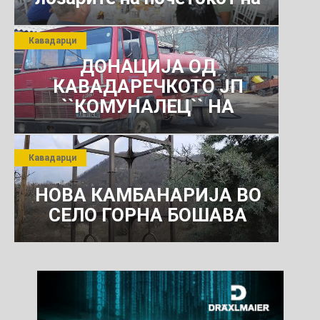
јули 2026 г.
Кавадарци
ДОНАЦИЈА ОД
КАВАДАРЕЧКОТО ЈП
``КОМУНАЛЕЦ`` НА
РОСОМАНСКОТО ЈАВНО
ПРЕТПРИЈАТИЕ ЗА
Кавадарци
КОМУНАЛНО УСЛУГИ
НОВА КАМБАНАРИЈА ВО
СЕЛО ГОРНА БОШАВА