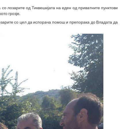
 со лозарите од Тиквешијата на еден од приватните пунктови
ото грозје.
озарите со цел да испорача помош и препорака до Владата да