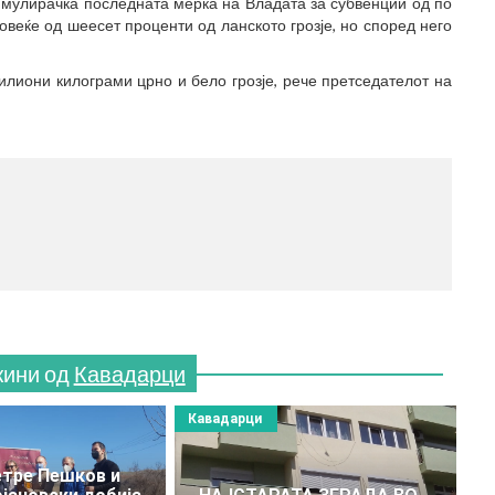
стимулирачка последната мерка на Владата за субвенции од по
овеќе од шеесет проценти од ланското грозје, но според него
лиони килограми црно и бело грозје, рече претседателот на
МЕС
(770
жини од
Кавадарци
Кавадарци
етре Пешков и