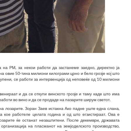
 на РМ, за некои работи да застанеме заедно, директно ја
а овие 50-тина милиони килограми црно и бело грозје кој што
купени, се работи за интервенција од неповеќе од 10 милиони
венираат и да се откупи винското грозје и таму каде што има
работи во вино и да се продаде на пазарите ширум светот.
на лозарите. Зоран Заев истакна Ако падне уште една слана,
 за кое работеле целата година и од што егзистираат. Ова е
озарите ќе останат незаштитени. После декември, државата
 организација на пласманот на земјоделското производство,