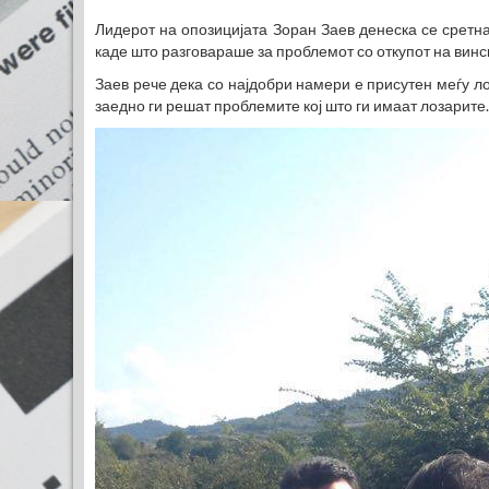
Лидерот на опозицијата Зоран Заев денеска се сретна
каде што разговараше за проблемот со откупот на винск
Заев рече дека со најдобри намери е присутен меѓу л
заедно ги решат проблемите кој што ги имаат лозарите.