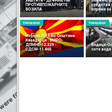
заштита - ДЕФИЛЕ НА
Блаже Сто
ПРОТИВПОЖАРНИТЕ
средства 
ВОЗИЛА
опрема за
Кавадарци
Кавадарци
Избори 2016:Во Општина
Кавадарци : ВМРО-
ДПМНЕ-12.329 -
Водици-Ос
СДСМ-11.465
сите води