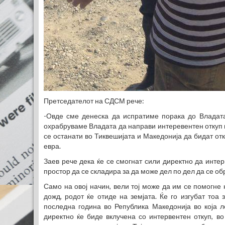
Претседателот на СДСМ рече:
-Овде сме денеска да испратиме порака до Владата
охрабруваме Владата да направи интеревентен откуп н
се останати во Тиквешијата и Македонија да бидат от
евра.
Заев рече дека ќе се смогнат сили директно да интер
простор да се складира за да може дел по дел да се об
Само на овој начин, вели тој може да им се помогне 
дожд, родот ќе отиде на земјата. Ќе го изгубат тоа
последна година во Република Македонија во која л
директно ќе биде вклучена со интервентен откуп, во