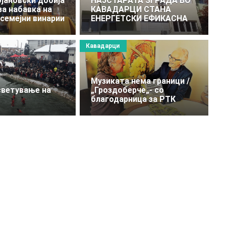
јановски добија
НАЈСТАРАТА ЗГРАДА ВО
за набавка на
КАВАДАРЦИ СТАНА
 семејни винарии
ЕНЕРГЕТСКИ ЕФИКАСНА
Кавадарци
Музиката нема граници /
ветување на
„Гроздоберче„- со
благодарница за РТК