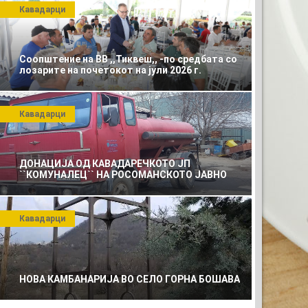
Кавадарци
Соопштение на ВВ ,,Тиквеш,, -по средбата со
лозарите на почетокот на јули 2026 г.
Кавадарци
ДОНАЦИЈА ОД КАВАДАРЕЧКОТО ЈП
``КОМУНАЛЕЦ`` НА РОСОМАНСКОТО ЈАВНО
ПРЕТПРИЈАТИЕ ЗА КОМУНАЛНО УСЛУГИ
Кавадарци
ТО ЗА ВАШАТА РЕКЛАМА
x120)
НОВА КАМБАНАРИЈА ВО СЕЛО ГОРНА БОШАВА