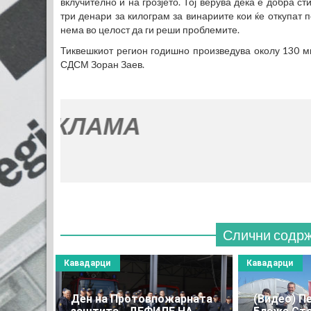
вклучително и на грозјето. Тој верува дека е добра 
три денари за килограм за винариите кои ќе откупат п
нема во целост да ги реши проблемите.
Тиквешкиот регион годишно произведува околу 130 ми
СДСМ Зоран Заев.
Слични содр
Кавадарци
Кавадарци
Ден на Протовпожарната
(Видео) П