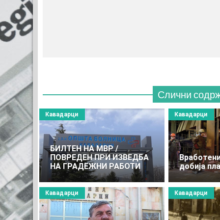
Слични содр
Кавадарци
Кавадарци
БИЛТЕН НА МВР /
ПОВРЕДЕН ПРИ ИЗВЕДБА
Вработени
НА ГРАДЕЖНИ РАБОТИ
добија пл
Кавадарци
Кавадарци