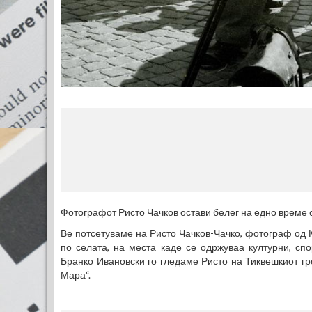
Фотографот Ристо Чачков остави белег на едно време 
Ве потсетуваме на Ристо Чачков-Чачко, фотограф од 
по селата, на места каде се одржуваа културни, сп
Бранко Ивановски го гледаме Ристо на Тиквешкиот гр
Мара“.