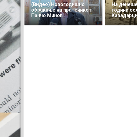
(Видео) Новогодишно
На денеше
обраќање на пратеникот
години ос
Панчо Минов
Кавадарц