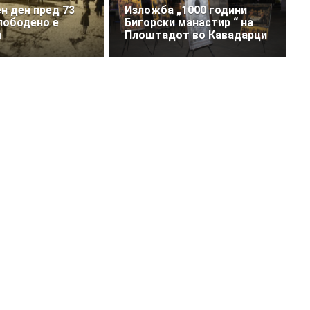
н ден пред 73
Изложба „1000 години
лободено е
Бигорски манастир “ на
и
Плоштадот во Кавадарци