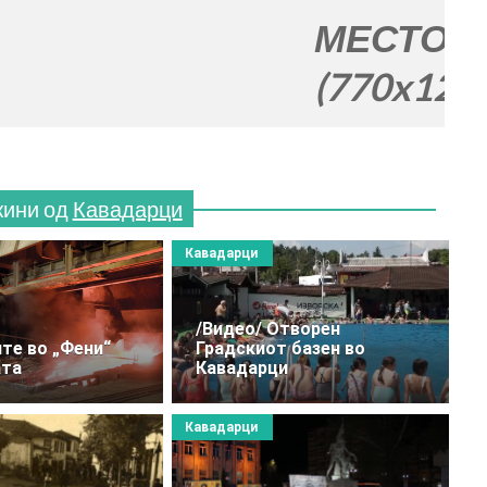
МЕСТО ЗА ВАША
(770x120)
жини од
Кавадарци
Кавадарци
/Видео/ Отворен
те во „Фени“
Градскиот базен во
ата
Кавадарци
Кавадарци