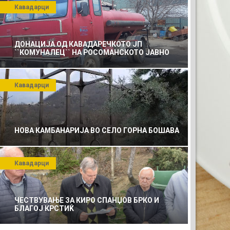
Кавадарци
ДОНАЦИЈА ОД КАВАДАРЕЧКОТО ЈП
``КОМУНАЛЕЦ`` НА РОСОМАНСКОТО ЈАВНО
ПРЕТПРИЈАТИЕ ЗА КОМУНАЛНО УСЛУГИ
Кавадарци
НОВА КАМБАНАРИЈА ВО СЕЛО ГОРНА БОШАВА
Кавадарци
ЧЕСТВУВАЊЕ ЗА КИРО СПАНЏОВ БРКО И
БЛАГОЈ КРСТИЌ