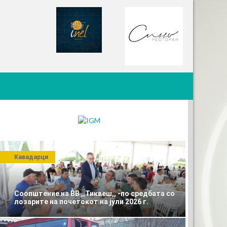
Кавадарци
Соопштение на ВВ ,,Тиквеш,, -по средбата со
лозарите на почетокот на јули 2026 г.