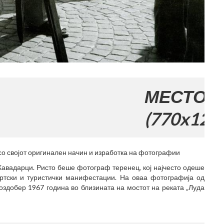
МЕСТО ЗА ВАША
(770x120)
со својот оригинален начин и изработка на фотографии
Кавадарци. Ристо беше фотограф теренец, кој најчесто одеше
ортски и туристички манифестации. На оваа фотографија од
оздобер 1967 година во близината на мостот на реката „Луда