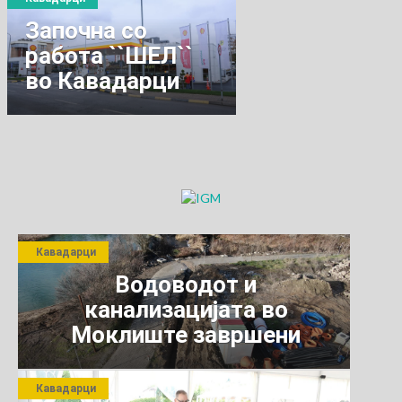
ГОДИШНИНА ОД
Започна со
СМРТТА НА
работа ``ШЕЛ``
ДИМКАТА
во Кавадарци
АНГЕЛОВ
ГАБЕРОТ
Кавадарци
Водоводот и
канализацијата во
Моклиште завршени
Кавадарци