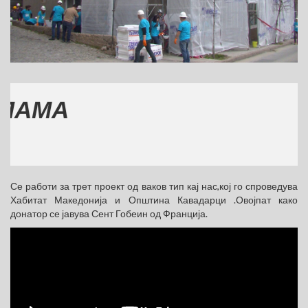
А
Се работи за трет проект од ваков тип кај нас,кој го спроведува
Хабитат Македонија и Општина Кавадарци .Овојпат како
донатор се јавува Сент Гобеин од Франција.