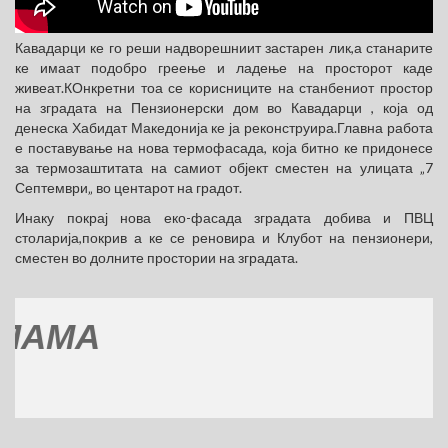
Кавадарци ке го реши надворешниит застарен лик,а станарите
ке имаат подобро греење и ладење на просторот каде
живеат.КОнкретни тоа се корисниците на станбениот простор
на зградата на Пензионерски дом во Кавадарци , која од
денеска Хабидат Македонија ке ја реконструира.Главна работа
е поставување на нова термофасада, која битно ке придонесе
за термозаштитата на самиот објект сместен на улицата „7
Септември„ во центарот на градот.
Инаку покрај нова еко-фасада зградата добива и ПВЦ
столарија,покрив а ке се реновира и Клубот на пензионери,
сместен во долните простории на зградата.
А