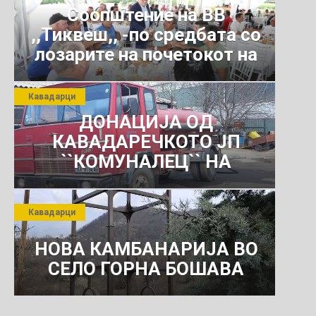
Соопштение на ВВ
,,Тиквеш,, -по средбата со
лозарите на почетокот на
јули 2026 г.
Кавадарци
ДОНАЦИЈА ОД
КАВАДАРЕЧКОТО ЈП
``КОМУНАЛЕЦ`` НА
РОСОМАНСКОТО ЈАВНО
ПРЕТПРИЈАТИЕ ЗА
Кавадарци
КОМУНАЛНО УСЛУГИ
НОВА КАМБАНАРИЈА ВО
СЕЛО ГОРНА БОШАВА