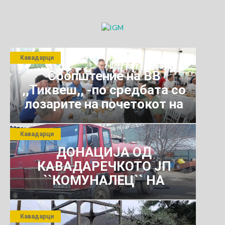
Кавадарци
Соопштение на ВВ
,,Тиквеш,, -по средбата со
лозарите на почетокот на
јули 2026 г.
Кавадарци
ДОНАЦИЈА ОД
КАВАДАРЕЧКОТО ЈП
``КОМУНАЛЕЦ`` НА
РОСОМАНСКОТО ЈАВНО
ПРЕТПРИЈАТИЕ ЗА
Кавадарци
КОМУНАЛНО УСЛУГИ