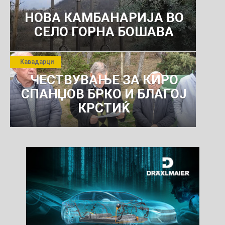
НОВА КАМБАНАРИЈА ВО
СЕЛО ГОРНА БОШАВА
Кавадарци
ЧЕСТВУВАЊЕ ЗА КИРО
СПАНЏОВ БРКО И БЛАГОЈ
КРСТИЌ