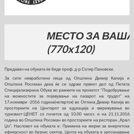
МЕСТО ЗА ВАШАТА 
(770x120)
Предавач на обуката ќе биде проф. д-р Сотир Пановски.
За сите невработени лица од Општина Демир Капија и
Општина Росоман дека ќе се одржи првиот дел од Петата
Специјализирана Обука во рамките на проектот “Подобрување
на можностите за појавување на пазарот на трудот” на
17.ноември -2016 година(четврток) во Оптина Демир Капија во
просториите на Центарот за едукација и вмрежување во
туризмот-ЦЕНЕТ со почеток од 10.00 часот, и на 21.11.2016
година во Општина Росоман во просториите на ресторан „Крал
Џо“. Насловот на обуката е: Примена на мерки за енергетска
ефикасност во бизнис сектор. Целта на обуката е запознавање