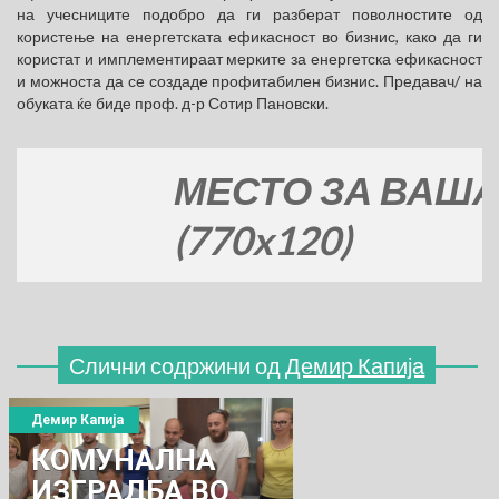
на учесниците подобро да ги разберат поволностите од
користење на енергетската ефикасност во бизнис, како да ги
користат и имплементираат мерките за енергетска ефикасност
и можноста да се создаде профитабилен бизнис. Предавач/ на
обуката ќе биде проф. д-р Сотир Пановски.
МЕСТО ЗА ВАШАТА 
(770x120)
Слични содржини од
Демир Капија
Демир Капија
КОМУНАЛНА
ИЗГРАДБА ВО