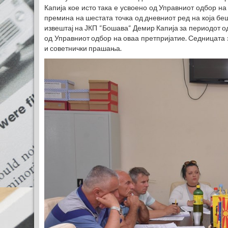
Капија кое исто така е усвоено од Управниот одбор н
премина на шестата точка од дневниот ред на која б
извештај на ЈКП “Бошава“ Демир Капија за периодот од 
од Управниот одбор на оваа претпријатие. Седницата
и советнички прашања.