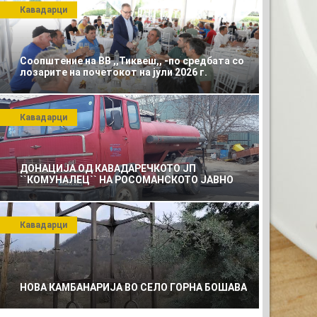
Кавадарци
Соопштение на ВВ ,,Тиквеш,, -по средбата со
лозарите на почетокот на јули 2026 г.
Кавадарци
ДОНАЦИЈА ОД КАВАДАРЕЧКОТО ЈП
``КОМУНАЛЕЦ`` НА РОСОМАНСКОТО ЈАВНО
ПРЕТПРИЈАТИЕ ЗА КОМУНАЛНО УСЛУГИ
Кавадарци
НОВА КАМБАНАРИЈА ВО СЕЛО ГОРНА БОШАВА