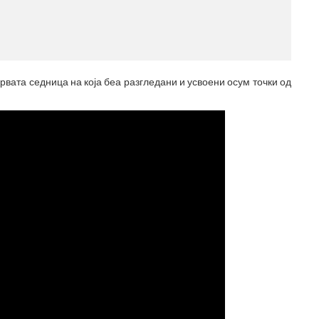
МЕСТО ЗА 
(770x120)
рвата седница на која беа разгледани и усвоени осум точки од