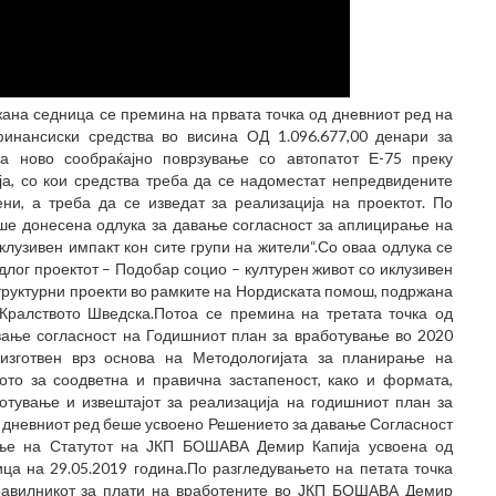
ана седница се премина на првата точка од дневниот ред на
инансиски средства во висина ОД 1.096.677,00 денари за
а ново сообраќајно поврзување со автопатот Е-75 преку
ја, со кои средства треба да се надоместат непредвидените
ни, а треба да се изведат за реализација на проектот. По
еше донесена одлука за давање согласност за аплицирање на
лузивен импакт кон сите групи на жители“.Со оваа одлука се
длог проектот – Подобар социо – културен живот со иклузивен
структурни проекти во рамките на Нордиската помош, подржана
Кралството Шведска.Потоа се премина на третата точка од
вање согласност на Годишниот план за вработување во 2020
изготвен врз основа на Методологијата за планирање на
ото за соодветна и правична застапеност, како и формата,
отување и извештајот за реализација на годишниот план за
д дневниот ред беше усвоено Решението за давање Согласност
ање на Статутот на ЈКП БОШАВА Демир Капија усвоена од
а на 29.05.2019 година.По разгледувањето на петата точка
равилникот за плати на вработените во ЈКП БОШАВА Демир