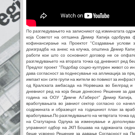
По разгледувањето на записникот од изминатата одрж
која Советот на оптшина Демир Капија одобрува ф
кофинансирање на Проектот “Создавање услови з
доизградба на анекс на клучка, општина Демир Капи
работи кои што со основниот договор не се опфате
разгледувањето на втората точка од дневниот ред б
Предлог проект “Подобар социо-културен живот со инк
дава согласност за поднесување на апликација за пре
импакт кон сите групи на жители во повикот за инфра
од Кралската амбасада на Норвешка во Белград и 
дневниот ред на која беше донесено Решение за да
година на ООУ “Димче А.Габерот“ Демир Капија, 
вработувањата во јавниот сектор согласно со начел
содржината и образецот на годишниот план за враб
вработување.По разгледувањето на четвртата точка о
на Статутарна Одлука за изменување и дополнув
управниот одбор на ЈКП Бошава на одржаната седниц
беше усвоено Решение за давање Согласност на П