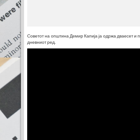
Советот на општина Демир Капија ја одржа дваесет и п
дневниот ред.