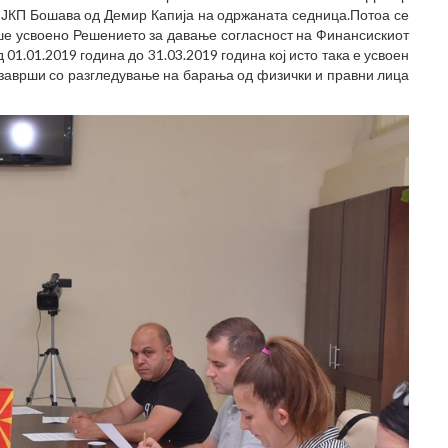
а ЈКП Бошава од Демир Капија на одржаната седница.Потоа се
еше усвоено Решението за давање согласност на Финансискиот
01.01.2019 година до 31.03.2019 година кој исто така е усвоен
 заврши со разгледување на барања од физички и правни лица